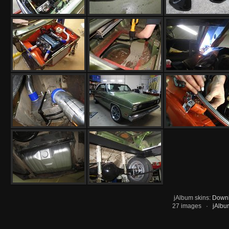
jAlbum skins:
Downl
27 images ·
jAlbu